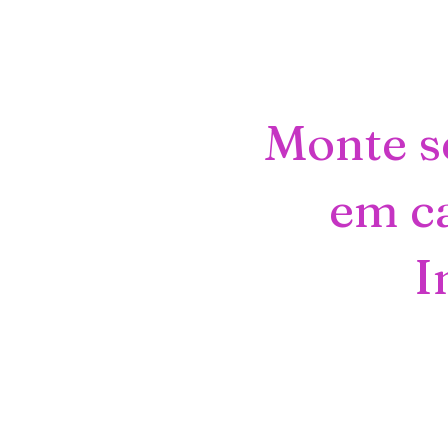
Monte s
em c
I